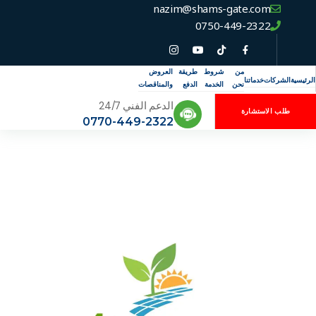
nazim@shams-gate.com
0750-449-2322
من
شروط
طريقة
العروض
الرئيسية
الشركات
خدماتنا
نحن
الخدمة
الدفع
والمناقصات
الدعم الفني 24/7
طلب الاستشارة
0770-449-2322