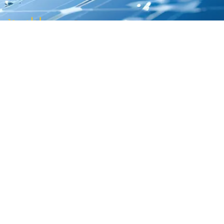
روابط سريعة
الخدمات
من نحن
الحصول على 
الدورات
نحن نؤمن بممارسات الطاقة المستدامة التي
الفيديوات ا
يمكن أن تساعد في الحفاظ على كوكبنا.
للاتصال
0770-449-2322