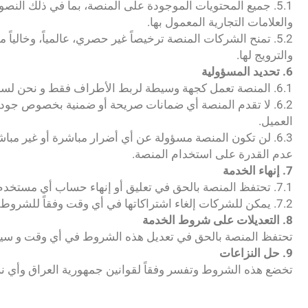
5.1. جميع المحتويات الموجودة على المنصة، بما في ذلك ال
والعلامات التجارية المعمول بها.
5.2. تمنح الشركات المنصة ترخيصاً غير حصري، عالمياً، وخ
والترويج لها.
6. تحديد المسؤولية
6.1. المنصة تعمل كجهة وسيطة لربط الأطراف فقط و نحن لسنا مسؤولين عن أي نزاعات، خسائر، أضرار، أو مطالبات تنشأ بين المستخدمين/العملاء والشركات/الموردين.
6.2. لا تقدم المنصة أي ضمانات صريحة أو ضمنية بخصوص جو
العميل.
6.3. لن تكون المنصة مسؤولة عن أي أضرار مباشرة أو غير مباشر
عدم القدرة على استخدام المنصة.
7. إنهاء الخدمة
7.1. تحتفظ المنصة بالحق في تعليق أو إنهاء حساب أي مستخدم أو شركة في حال انتهاك هذه الشروط، أو لأي سبب آخر تراه المنصة مناسباً، دون إشعار مسبق.
7.2. يمكن للشركات إلغاء اشتراكاتها في أي وقت وفقاً للشروط المحددة في اتفاقية الاشتراك.
8. التعديلات على شروط الخدمة
تحتفظ المنصة بالحق في تعديل هذه الشروط في أي وقت و سيتم
9. حل النزاعات
تخضع هذه الشروط وتفسر وفقاً لقوانين جمهورية العراق وأي ن