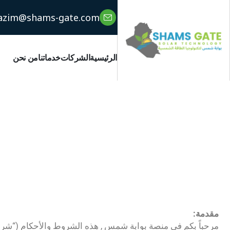
azim@shams-gate.com
الرئيسية
الشركات
خدماتنا
من نحن
شروط
مقدمة:
مرحباً بكم في منصة بوابة شمس , هذه الشروط والأحكام (“شرو