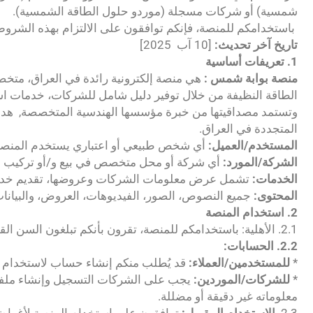
شمسية) أو شركات مسجلة (موردو حلول الطاقة الشمسية).
باستخدامكم للمنصة، فإنكم توافقون على الالتزام بهذه الشروط
تاريخ آخر تحديث:
[10 آب 2025]
1. تعريفات أساسية
منصة بوابة شمس :
هي منصة إلكترونية رائدة في العراق، متخص
الطاقة النظيفة من خلال توفير دليل شامل للشركات، خدمات استش
وتستمد مصداقيتها من خبرة مؤسسها الهندسية المتخصصة, هدفنا
المتجددة في العراق.
المستخدم/العميل:
أي شخص طبيعي أو اعتباري يستخدم المنصة
الشركة/المورد:
أي شركة أو محل متخصص في بيع و/أو تركيب أ
الخدمات:
تشمل عرض معلومات الشركات وعروضها، تقديم خدمة 
المحتوى:
جميع النصوص، الصور، الفيديوهات، العروض، والبيانا
2. استخدام المنصة
2.1. الأهلية: باستخدامكم للمنصة، تقرون بأنكم تبلغون السن القانوني (18 عاماً فأكثر) وأن لديكم الأهلية القانونية للدخول في هذه الاتفاقية.
2.2. الحسابات:
*
للمستخدمين/العملاء:
قد يُطلب منكم إنشاء حساب لاستخدام 
*
للشركات/الموردين:
يجب على الشركات التسجيل وإنشاء ملفات
معلوماته غير دقيقة أو مضللة.