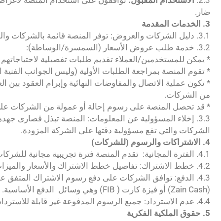
2.3.
الاستخدام المقبول:
توافقون على استخدام المنصة لأغراض م
ضار.
3. الخدمات المقدمة
3.1. دليل الشركات والعروض: توفر المنصة قائمة بالشركات والمحلات المتخصصة في الطاقة الشمسية وعروضها, المعلومات المقدمة من الشركات هي مسؤوليتها وحدها.
3.2. خدمة طلب عروض الأسعار (السمسرة/الوساطة):
* يمكن للمستخدمين/العملاء تقديم طلبات تفصيلية لاحتياجاتهم
* تقوم المنصة بمراجعة الطلبات الأولية (وليس الجوانب الفنية ال
* تكون عملية الاتصال والمفاوضات النهائية وإبرام العقود بين
من الشركات.
* قد تحصل المنصة على رسوم إحالة أو عمولة من الشركات على 
3.3. إخلاء المسؤولية عن المعلومات: المنصة تبذل قصارى جه
الشركات والتي تقع مسؤولية دقتها على الشركة المزودة.
4. الاشتراكات والرسوم (للشركات)
4.1. الفترة المجانية: تقدم المنصة فترة تجريبية مجانية للشركات لمدة ثلاثة اشهر بعد انتهاء هذه الفترة، يتوجب على الشركة الاشتراك في إحدى الخطط المدفوعة لمواصلة عرض خدماتها.
4.2. خطط الاشتراك: تفاصيل خطط الاشتراك والأسعار والميزات المرفقة ستكون متاحة على صفحة [خطط الاشتراك والأسعار] في المنصة.
4.3. الدفع: توافق الشركات على دفع رسوم الاشتراك المتفق عل
(Zain Cash) أو فيزة كارت ( FIB) وهي وسائل الدفع الأساسية.
4.4. عدم الاسترداد: جميع الرسوم المدفوعة غير قابلة للاسترداد ما لم ينص على خلاف ذلك صراحة.
5. حقوق الملكية الفكرية