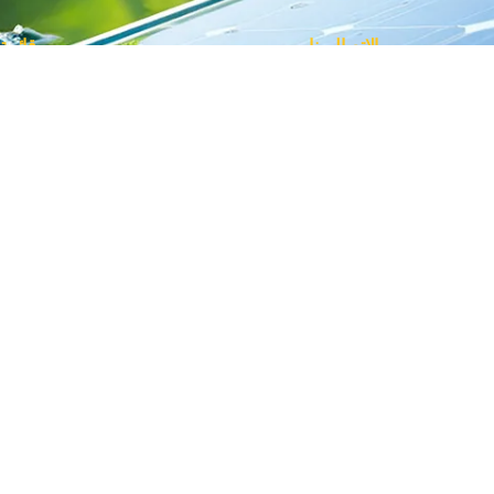
الاتصال بنا
قائمة
اشت
العراق - اربيل - 44001
اح
من الاحد الى الخميس 9:00 صباحا" الى
الاستشارة
نشر
5:00عصرا"
اس
0770-449-2322
لمنشورة
اس
info@shams-gate.com