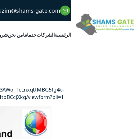
azim@shams-gate.com
الرئيسية
الشركات
خدماتنا
من نحن
شروط
LSf3AWo_TcLnxqUMBG5fg4k-
bBCcjXkg/viewform?pli=1