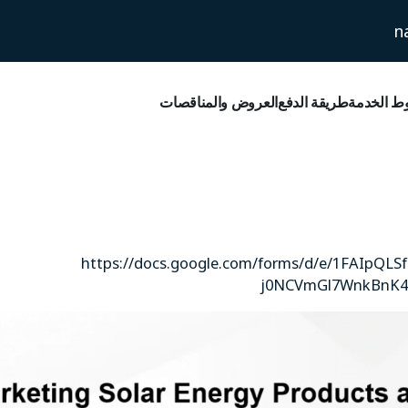
n
 الخدمة
طريقة الدفع
العروض والمناقصات
https://docs.google.com/forms/d/e/1FAIpQ
j0NCVmGl7WnkBnK4lt