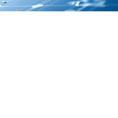
روابط سريعة
الخدمات
من نحن
الحصول على 
الدورات
نحن نؤمن بممارسات الطاقة المستدامة التي
الفيديوات ا
يمكن أن تساعد في الحفاظ على كوكبنا.
للاتصال
0770-449-2322