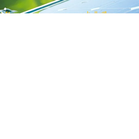
الاتصال بنا
قائمة
اشت
العراق - اربيل - 44001
اح
من الاحد الى الخميس 9:00 صباحا" الى
الاستشارة
نشر
5:00عصرا"
اس
0770-449-2322
لمنشورة
اس
info@shams-gate.com