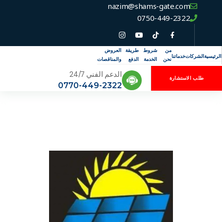
nazim@shams-gate.com
0750-449-2322
من
شروط
طريقة
العروض
الرئيسية
الشركات
خدماتنا
نحن
الخدمة
الدفع
والمناقصات
الدعم الفني 24/7
طلب الاستشارة
0770-449-2322