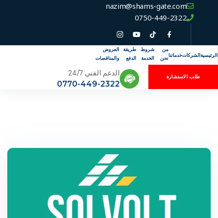
nazim@shams-gate.com
0750-449-2322
من
شروط
طريقة
العروض
الرئيسية
الشركات
خدماتنا
نحن
الخدمة
الدفع
والمناقصات
الدعم الفني 24/7
طلب الاستشارة
0770-449-2322