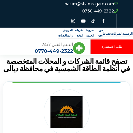
nazim@shams-gate.com
0750-449-2322
من
شروط
طريقة
العروض
الرئيسية
الشركات
خدماتنا
نحن
الخدمة
الدفع
والمناقصات
الدعم الفني 24/7
طلب الاستشارة
0770-449-2322
تصفح قائمة الشركات و المحلات المتخصصة
في أنظمة الطاقة الشمسية في محافظة ديالى
شركة انوار الابداع