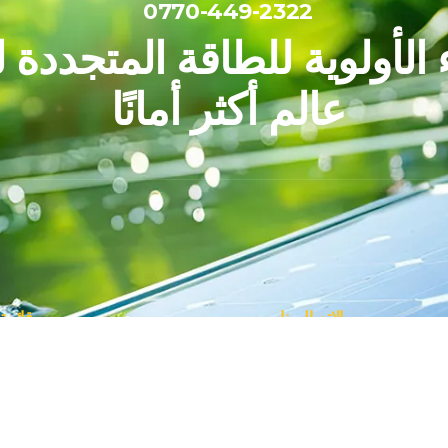
0770-449-2322
الأولوية للطاقة المتجددة 
عالم أكثر أمانًا
الاتصال بنا
قائمة
اشت
العراق - اربيل - 44001
اح
من الاحد الى الخميس 9:00 صباحا" الى
الاستشارة
نشر
5:00عصرا"
اس
0770-449-2322