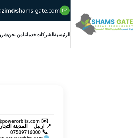
azim@shams-gate.com
الرئيسية
الشركات
خدماتنا
من نحن
شروط
✉️
@powerorbits.com
📍
اربيل – المدينة التجارية 
📞
07509716000