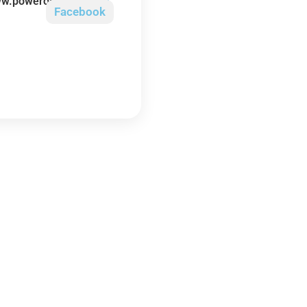
🌐
ww.powerorbits.com
Facebook