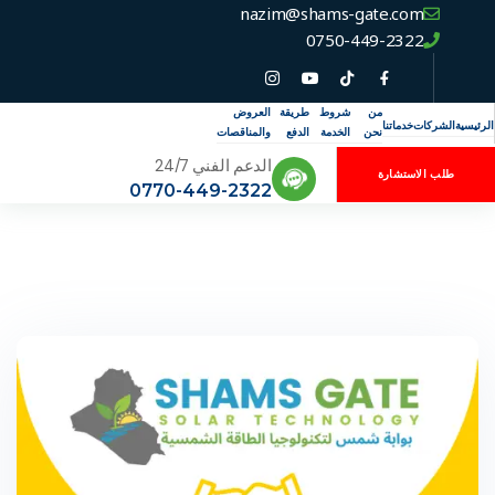
nazim@shams-gate.com
0750-449-2322
من
شروط
طريقة
العروض
الرئيسية
الشركات
خدماتنا
نحن
الخدمة
الدفع
والمناقصات
الدعم الفني 24/7
طلب الاستشارة
0770-449-2322